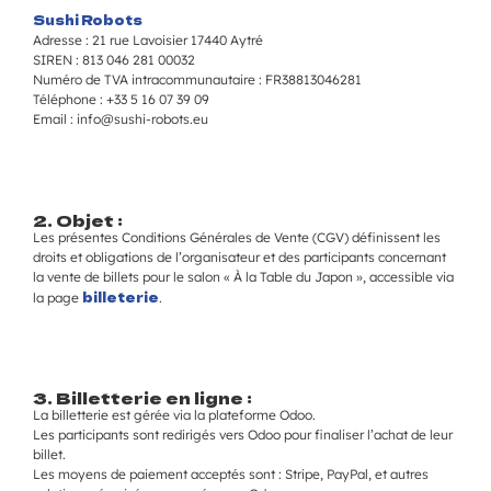
Sushi Robots
Adresse : 21 rue Lavoisier 17440 Aytré
SIREN : 813 046 281 00032
Numéro de TVA intracommunautaire : FR38813046281
Téléphone : +33 5 16 07 39 09
Email : info@sushi-robots.eu
2. Objet :
Les présentes Conditions Générales de Vente (CGV) définissent les
droits et obligations de l’organisateur et des participants concernant
la vente de billets pour le salon « À la Table du Japon », accessible via
billeterie
la page
.
3. Billetterie en ligne :
La billetterie est gérée via la plateforme Odoo.
Les participants sont redirigés vers Odoo pour finaliser l’achat de leur
billet.
Les moyens de paiement acceptés sont : Stripe, PayPal, et autres